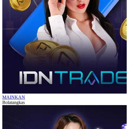
MAINKAN
Bolatangkas