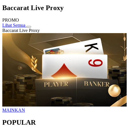
Baccarat Live Proxy
PROMO
Lihat Semua
Baccarat Live Proxy
MAINKAN
POPULAR