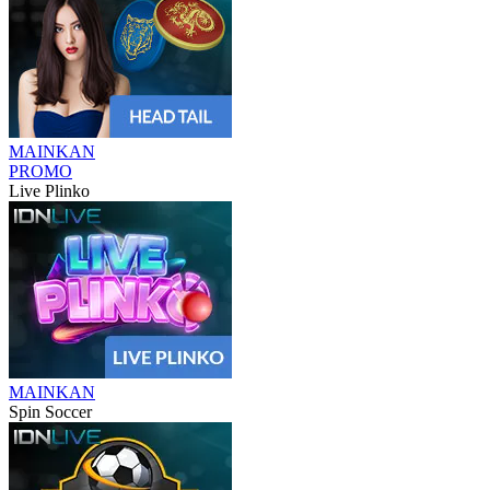
MAINKAN
PROMO
Live Plinko
MAINKAN
Spin Soccer