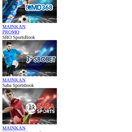
MAINKAN
PROMO
SBO SportsBook
MAINKAN
Saba Sportsbook
MAINKAN