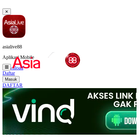
✕
asialive88
Aplikasi Mobile
Download
Daftar
Masuk
DAFTAR