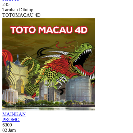
235
Taruhan Ditutup
TOTOMACAU 4D
MAINKAN
PROMO
6300
02
Jam