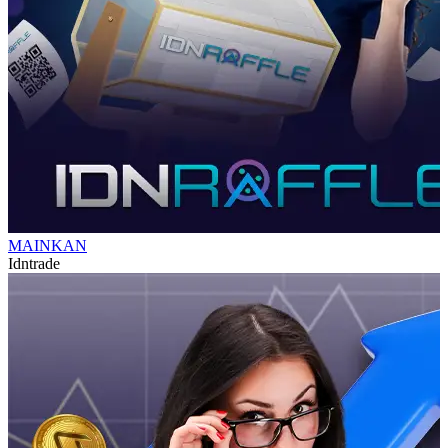
MAINKAN
Idntrade