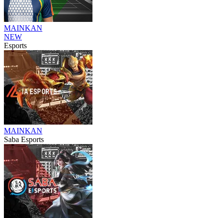
MAINKAN
NEW
Esports
MAINKAN
Saba Esports