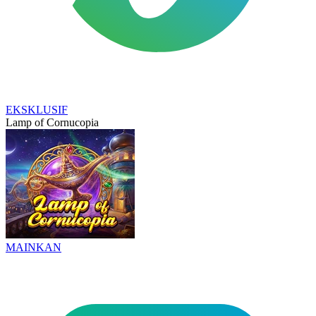
EKSKLUSIF
Lamp of Cornucopia
MAINKAN