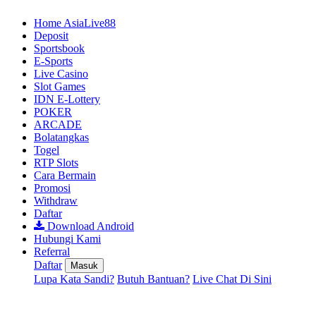
Home AsiaLive88
Deposit
Sportsbook
E-Sports
Live Casino
Slot Games
IDN E-Lottery
POKER
ARCADE
Bolatangkas
Togel
RTP Slots
Cara Bermain
Promosi
Withdraw
Daftar
Download Android
Hubungi Kami
Referral
Daftar
Masuk
Lupa Kata Sandi?
Butuh Bantuan?
Live Chat Di Sini