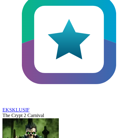
EKSKLUSIF
The Crypt 2 Carnival