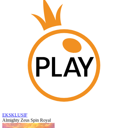
EKSKLUSIF
Almighty Zeus Spin Royal