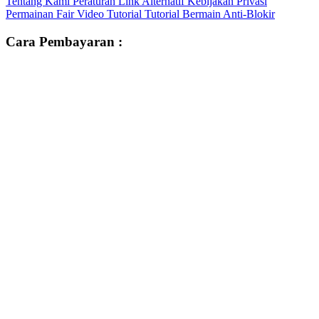
Tentang Kami
Peraturan
Link Alternatif
Kebijakan Privasi
Permainan Fair
Video Tutorial
Tutorial Bermain
Anti-Blokir
Cara Pembayaran :