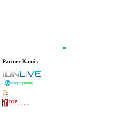
Partner Kami :