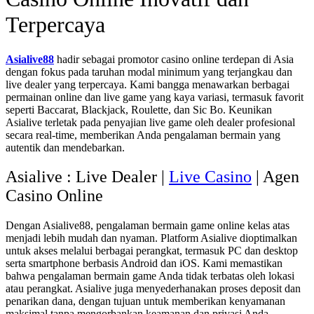
Terpercaya
Asialive88
hadir sebagai promotor casino online terdepan di Asia
dengan fokus pada taruhan modal minimum yang terjangkau dan
live dealer yang terpercaya. Kami bangga menawarkan berbagai
permainan online dan live game yang kaya variasi, termasuk favorit
seperti Baccarat, Blackjack, Roulette, dan Sic Bo. Keunikan
Asialive terletak pada penyajian live game oleh dealer profesional
secara real-time, memberikan Anda pengalaman bermain yang
autentik dan mendebarkan.
Asialive : Live Dealer |
Live Casino
| Agen
Casino Online
Dengan Asialive88, pengalaman bermain game online kelas atas
menjadi lebih mudah dan nyaman. Platform Asialive dioptimalkan
untuk akses melalui berbagai perangkat, termasuk PC dan desktop
serta smartphone berbasis Android dan iOS. Kami memastikan
bahwa pengalaman bermain game Anda tidak terbatas oleh lokasi
atau perangkat. Asialive juga menyederhanakan proses deposit dan
penarikan dana, dengan tujuan untuk memberikan kenyamanan
maksimal tanpa mengorbankan keamanan dan privasi Anda.