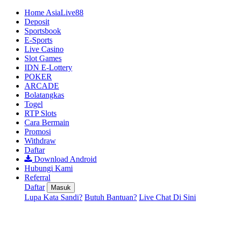
Home AsiaLive88
Deposit
Sportsbook
E-Sports
Live Casino
Slot Games
IDN E-Lottery
POKER
ARCADE
Bolatangkas
Togel
RTP Slots
Cara Bermain
Promosi
Withdraw
Daftar
Download Android
Hubungi Kami
Referral
Daftar
Masuk
Lupa Kata Sandi?
Butuh Bantuan?
Live Chat Di Sini