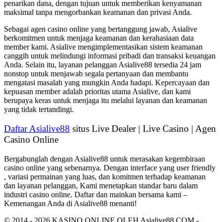
penarikan dana, dengan tujuan untuk memberikan kenyamanan
maksimal tanpa mengorbankan keamanan dan privasi Anda.
Sebagai agen casino online yang bertanggung jawab, Asialive
berkomitmen untuk menjaga keamanan dan kerahasiaan data
member kami. Asialive mengimplementasikan sistem keamanan
canggih untuk melindungi informasi pribadi dan transaksi keuangan
Anda. Selain itu, layanan pelanggan Asialive88 tersedia 24 jam
nonstop untuk menjawab segala pertanyaan dan membantu
mengatasi masalah yang mungkin Anda hadapi. Kepercayaan dan
kepuasan member adalah prioritas utama Asialive, dan kami
berupaya keras untuk menjaga itu melalui layanan dan keamanan
yang tidak tertandingi.
Daftar Asialive88
situs Live Dealer | Live Casino | Agen
Casino Online
Bergabunglah dengan Asialive88 untuk merasakan kegembiraan
casino online yang sebenarnya. Dengan interface yang user friendly
, variasi permainan yang luas, dan komitmen terhadap keamanan
dan layanan pelanggan, Kami menetapkan standar baru dalam
industri casino online. Daftar dan mainkan bersama kami –
Kemenangan Anda di Asialive88 menanti!
© 2014 - 2026 KASINO ONLINE OLEH Asialive88.COM -