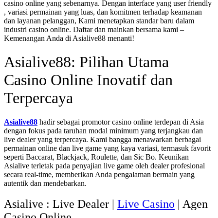
casino online yang sebenarnya. Dengan interface yang user friendly
, variasi permainan yang luas, dan komitmen terhadap keamanan
dan layanan pelanggan, Kami menetapkan standar baru dalam
industri casino online. Daftar dan mainkan bersama kami –
Kemenangan Anda di Asialive88 menanti!
Asialive88: Pilihan Utama
Casino Online Inovatif dan
Terpercaya
Asialive88
hadir sebagai promotor casino online terdepan di Asia
dengan fokus pada taruhan modal minimum yang terjangkau dan
live dealer yang terpercaya. Kami bangga menawarkan berbagai
permainan online dan live game yang kaya variasi, termasuk favorit
seperti Baccarat, Blackjack, Roulette, dan Sic Bo. Keunikan
Asialive terletak pada penyajian live game oleh dealer profesional
secara real-time, memberikan Anda pengalaman bermain yang
autentik dan mendebarkan.
Asialive : Live Dealer |
Live Casino
| Agen
Casino Online