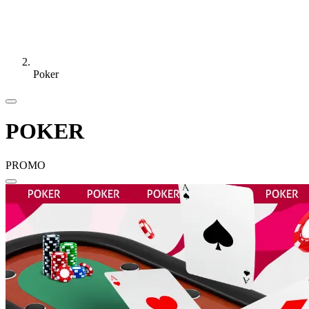
Poker
POKER
PROMO