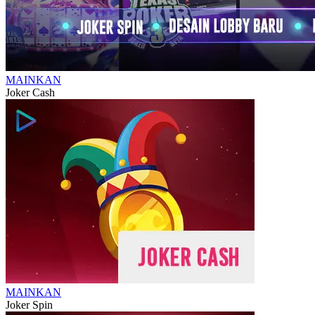
MAINKAN
Joker Cash
MAINKAN
Joker Spin