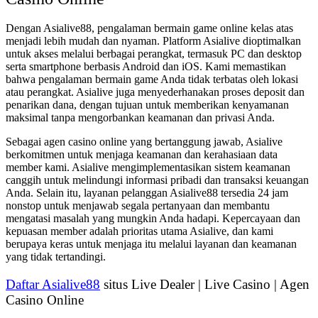
Dengan Asialive88, pengalaman bermain game online kelas atas
menjadi lebih mudah dan nyaman. Platform Asialive dioptimalkan
untuk akses melalui berbagai perangkat, termasuk PC dan desktop
serta smartphone berbasis Android dan iOS. Kami memastikan
bahwa pengalaman bermain game Anda tidak terbatas oleh lokasi
atau perangkat. Asialive juga menyederhanakan proses deposit dan
penarikan dana, dengan tujuan untuk memberikan kenyamanan
maksimal tanpa mengorbankan keamanan dan privasi Anda.
Sebagai agen casino online yang bertanggung jawab, Asialive
berkomitmen untuk menjaga keamanan dan kerahasiaan data
member kami. Asialive mengimplementasikan sistem keamanan
canggih untuk melindungi informasi pribadi dan transaksi keuangan
Anda. Selain itu, layanan pelanggan Asialive88 tersedia 24 jam
nonstop untuk menjawab segala pertanyaan dan membantu
mengatasi masalah yang mungkin Anda hadapi. Kepercayaan dan
kepuasan member adalah prioritas utama Asialive, dan kami
berupaya keras untuk menjaga itu melalui layanan dan keamanan
yang tidak tertandingi.
Daftar Asialive88
situs Live Dealer | Live Casino | Agen
Casino Online