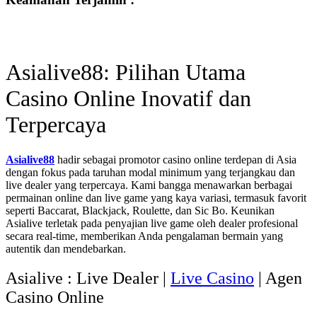
Asialive88: Pilihan Utama
Casino Online Inovatif dan
Terpercaya
Asialive88
hadir sebagai promotor casino online terdepan di Asia
dengan fokus pada taruhan modal minimum yang terjangkau dan
live dealer yang terpercaya. Kami bangga menawarkan berbagai
permainan online dan live game yang kaya variasi, termasuk favorit
seperti Baccarat, Blackjack, Roulette, dan Sic Bo. Keunikan
Asialive terletak pada penyajian live game oleh dealer profesional
secara real-time, memberikan Anda pengalaman bermain yang
autentik dan mendebarkan.
Asialive : Live Dealer |
Live Casino
| Agen
Casino Online