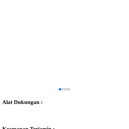
Alat Dukungan :
Keamanan Terjamin :