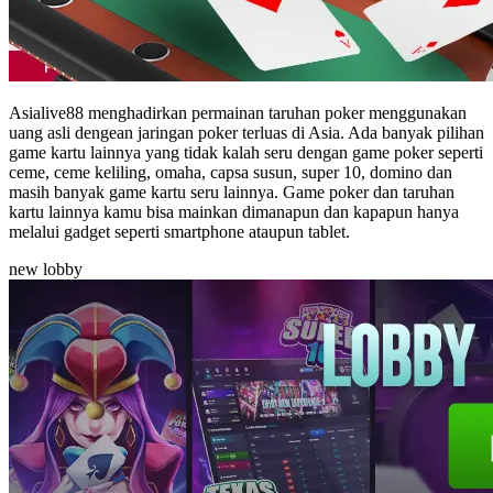
Asialive88 menghadirkan permainan taruhan poker menggunakan
uang asli dengean jaringan poker terluas di Asia. Ada banyak pilihan
game kartu lainnya yang tidak kalah seru dengan game poker seperti
ceme, ceme keliling, omaha, capsa susun, super 10, domino dan
masih banyak game kartu seru lainnya. Game poker dan taruhan
kartu lainnya kamu bisa mainkan dimanapun dan kapapun hanya
melalui gadget seperti smartphone ataupun tablet.
new lobby