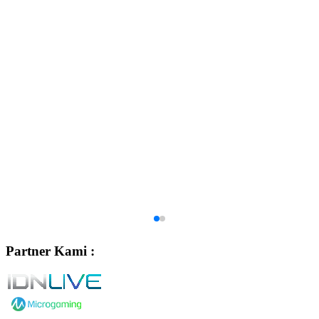
Partner Kami :