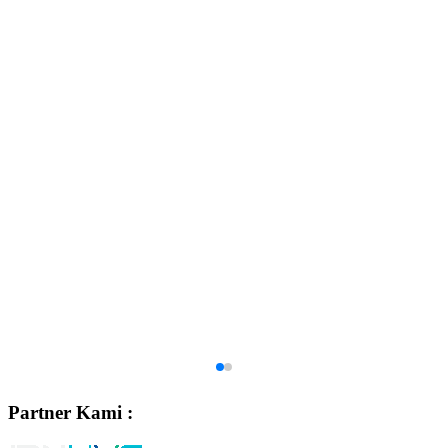
Partner Kami :