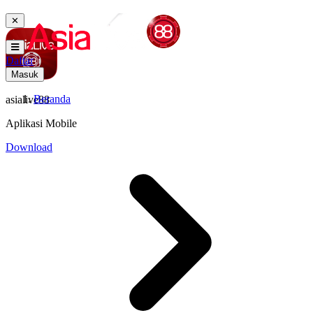
✕
Daftar
Masuk
Beranda
asialive88
Aplikasi Mobile
Download